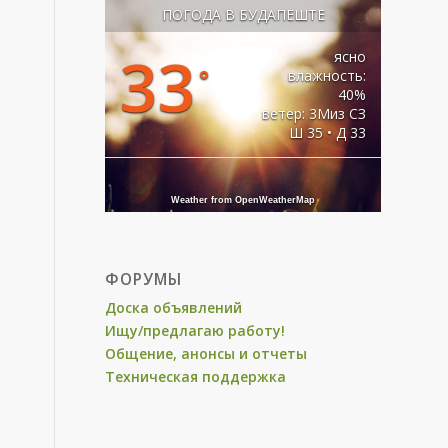
ПОГОДА В БУДАПЕШТЕ
33
ясно
°
влажность:
40%
ветер: 3Миз СЗ
Ш 35 • Д 33
Weather from OpenWeatherMap
ФОРУМЫ
Доска объявлений
Ищу/предлагаю работу!
Общение, анонсы и отчеты
Техническая поддержка