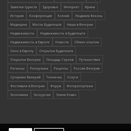
Заметки туриста
Здоровье
Интернет
Ирина
История
Конференция
Ксения
Людмила Веконь
Медицина
Мосты Будапешта
Наши в Венгрии
Недвижимость
Недвижимость в Будапеште
Недвижимость в Европе
Новости
Обмен опытом
Окно в Европу
Открытки Будапешта
Открытки Венгрии
Площадь Героев
Путешествие
Регионы
Репортажи
Рецепты
Россия-Венгрия
Сутормин Валерий
Техничка
Услуги
Фестивали в Венгрии
Форум
Фоторепортажи
Экономика
Экскурсии
Элина Ковач