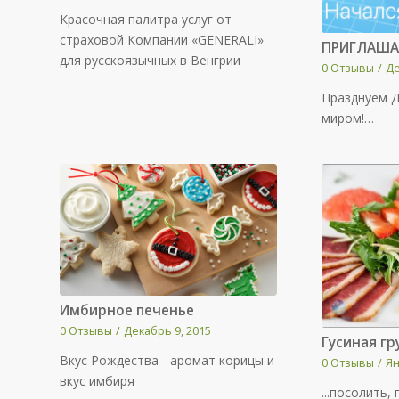
Красочная палитра услуг от
страховой Компании «GENERALI»
ПРИГЛАША
для русскоязычных в Венгрии
0 Отзывы
/
Де
Празднуем 
миром!…
Имбирное печенье
0 Отзывы
/
Декабрь 9, 2015
Гусиная гр
Вкус Рождества - аромат корицы и
0 Отзывы
/
Ян
вкус имбиря
...посолить