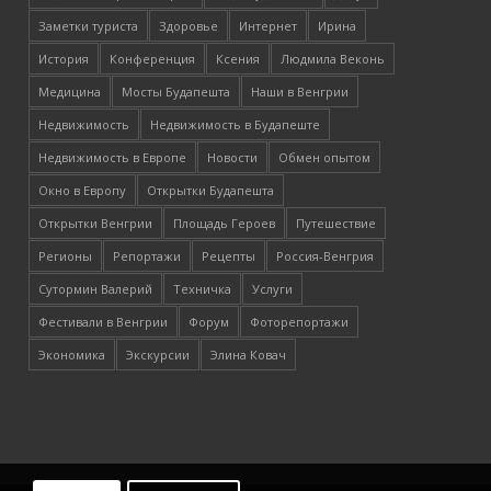
Заметки туриста
Здоровье
Интернет
Ирина
История
Конференция
Ксения
Людмила Веконь
Медицина
Мосты Будапешта
Наши в Венгрии
Недвижимость
Недвижимость в Будапеште
Недвижимость в Европе
Новости
Обмен опытом
Окно в Европу
Открытки Будапешта
Открытки Венгрии
Площадь Героев
Путешествие
Регионы
Репортажи
Рецепты
Россия-Венгрия
Сутормин Валерий
Техничка
Услуги
Фестивали в Венгрии
Форум
Фоторепортажи
Экономика
Экскурсии
Элина Ковач