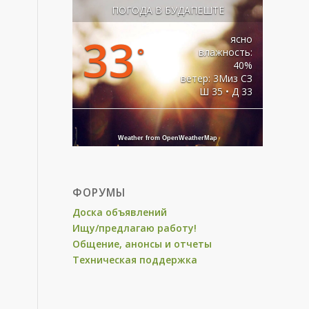
ПОГОДА В БУДАПЕШТЕ
33
ясно
°
влажность:
40%
ветер: 3Миз СЗ
Ш 35 • Д 33
Weather from OpenWeatherMap
ФОРУМЫ
Доска объявлений
Ищу/предлагаю работу!
Общение, анонсы и отчеты
Техническая поддержка