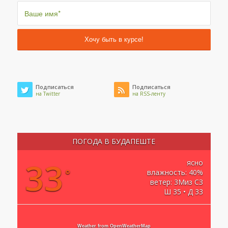
Подписаться
Подписаться
на Twitter
на RSS-ленту
ПОГОДА В БУДАПЕШТЕ
33
ясно
°
влажность: 40%
ветер: 3Миз СЗ
Ш 35 • Д 33
Weather from OpenWeatherMap