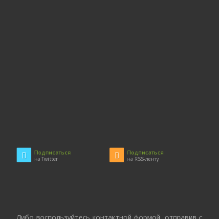
Подписаться
Подписаться
на Twitter
на RSS-ленту
Либо воспользуйтесь контактной формой, отправив с