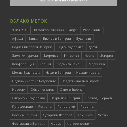
ОБЛАКО МЕТОК
9 мая 2015
10 замков Румынии
Angel
Wine Guide
Афиша
Банки
Бизнес в Венгрии
Будапешт
Водная империя Венгрии
Гид в Будапеште
Досуг
Заметки туриста
Здоровье
Интернет
Ирина
История
Конференция
Ксения
Людмила Веконь
Медицина
Мосты Будапешта
Наши в Венгрии
Недвижимость
Недвижимость в Будапеште
Недвижимость в Европе
Новости
Обмен опытом
Окно в Европу
Открытки Будапешта
Открытки Венгрии
Площадь Героев
Путешествие
Регионы
Репортажи
Рецепты
Россия-Венгрия
Сутормин Валерий
Техничка
Услуги
Фестивали в Венгрии
Форум
Фоторепортажи