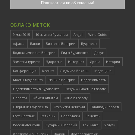
ОБЛАКО МЕТОК
9 мая 2015
10 замков Румынии
Angel
Wine Guide
Афиша
Банки
Бизнес в Венгрии
Будапешт
Водная империя Венгрии
Гид в Будапеште
Досуг
Заметки туриста
Здоровье
Интернет
Ирина
История
Конференция
Ксения
Людмила Веконь
Медицина
Мосты Будапешта
Наши в Венгрии
Недвижимость
Недвижимость в Будапеште
Недвижимость в Европе
Новости
Обмен опытом
Окно в Европу
Открытки Будапешта
Открытки Венгрии
Площадь Героев
Путешествие
Регионы
Репортажи
Рецепты
Россия-Венгрия
Сутормин Валерий
Техничка
Услуги
Фестивали в Венгрии
Форум
Фоторепортажи