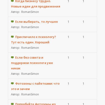
Когда бизнесу трудно.
1
1
Новые идеи для продвижения
Автор:
RomanSimon
Если выбирать, то лучшее
1
1
Автор:
RomanSimon
Приспичило к психологу?
1
1
Тут есть один. Хороший
Автор:
RomanSimon
Если без совета и
1
1
поддержки психолога уже
никак
Автор:
RomanSimon
Фотозоны с пайетками: что
1
1
это и зачем
Автор:
RomanSimon
Попробуйте фотозоны из
1
1