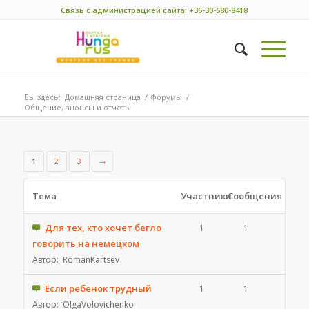
Связь с администрацией сайта: +36-30-680-8418
Вы здесь:
Домашняя страница
/
Форумы
/
Общение, анонсы и отчеты
1
2
3
→
Тема
Участники
Сообщения
Для тех, кто хочет бегло
1
1
говорить на немецком
Автор:
RomanKartsev
Если ребенок трудный
1
1
Автор:
OlgaVolovichenko