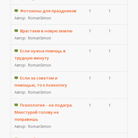
Фотозоны для праздников
1
1
Автор:
RomanSimon
Врастаем в новую землю
1
1
Автор:
RomanSimon
Если нужна помощь в
1
1
трудную минуту
Автор:
RomanSimon
Если за советом и
1
1
помощью, то к психологу
Автор:
RomanSimon
Психология – не подагра.
1
1
Микстурой голову не
поправишь
Автор:
RomanSimon