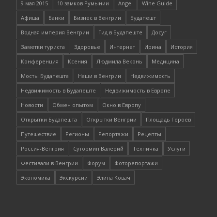
9 мая 2015
10 замков Румынии
Angel
Wine Guide
Афиша
Банки
Бизнес в Венгрии
Будапешт
Водная империя Венгрии
Гид в Будапеште
Досуг
Заметки туриста
Здоровье
Интернет
Ирина
История
Конференция
Ксения
Людмила Веконь
Медицина
Мосты Будапешта
Наши в Венгрии
Недвижимость
Недвижимость в Будапеште
Недвижимость в Европе
Новости
Обмен опытом
Окно в Европу
Открытки Будапешта
Открытки Венгрии
Площадь Героев
Путешествие
Регионы
Репортажи
Рецепты
Россия-Венгрия
Сутормин Валерий
Техничка
Услуги
Фестивали в Венгрии
Форум
Фоторепортажи
Экономика
Экскурсии
Элина Ковач