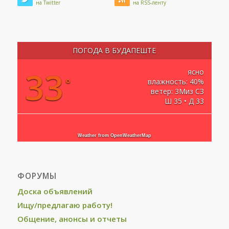
на Twitter
на RSS-ленту
ПОГОДА В БУДАПЕШТЕ
33
ясно
°
влажность: 40%
ветер: 3Миз СЗ
Ш 35 • Д 33
Weather from OpenWeatherMap
ФОРУМЫ
Доска объявлений
Ищу/предлагаю работу!
Общение, анонсы и отчеты