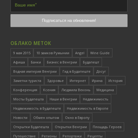
ОБЛАКО МЕТОК
9 мая 2015
10 замков Румынии
Angel
Wine Guide
Афиша
Банки
Бизнес в Венгрии
Будапешт
Водная империя Венгрии
Гид в Будапеште
Досуг
Заметки туриста
Здоровье
Интернет
Ирина
История
Конференция
Ксения
Людмила Веконь
Медицина
Мосты Будапешта
Наши в Венгрии
Недвижимость
Недвижимость в Будапеште
Недвижимость в Европе
Новости
Обмен опытом
Окно в Европу
Открытки Будапешта
Открытки Венгрии
Площадь Героев
Путешествие
Регионы
Репортажи
Рецепты