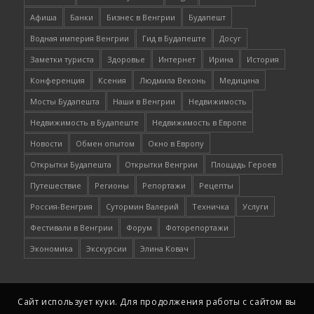
Афиша
Банки
Бизнес в Венгрии
Будапешт
Водная империя Венгрии
Гид в Будапеште
Досуг
Заметки туриста
Здоровье
Интернет
Ирина
История
Конференция
Ксения
Людмила Веконь
Медицина
Мосты Будапешта
Наши в Венгрии
Недвижимость
Недвижимость в Будапеште
Недвижимость в Европе
Новости
Обмен опытом
Окно в Европу
Открытки Будапешта
Открытки Венгрии
Площадь Героев
Путешествие
Регионы
Репортажи
Рецепты
Россия-Венгрия
Сутормин Валерий
Техничка
Услуги
Фестивали в Венгрии
Форум
Фоторепортажи
Экономика
Экскурсии
Элина Ковач
Сайт использует куки. Для продолжения работы с сайтом вы