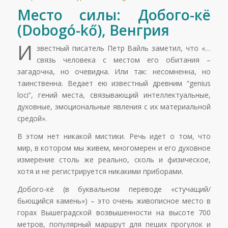
Место силы: Добого-кё
(Dobogó-kő), Венгрия
И
звестный писатель Петр Вайль заметил, что «…
связь человека с местом его обитания –
загадочна, но очевидна. Или так: несомненна, но
таинственна. Ведает ею известный древним “genius
loci”, гений места, связывающий интеллектуальные,
духовные, эмоциональные явления с их материальной
средой».
В этом нет никакой мистики. Речь идет о том, что
мир, в котором мы живем, многомерен и его духовное
измерение столь же реально, сколь и физическое,
хотя и не регистрируется никакими приборами.
Добого-кё (в буквальном переводе «стучащий/
бьющийся камень») – это очень живописное место в
горах Вышеградской возвышенности на высоте 700
метров, популярный маршрут для пеших прогулок и