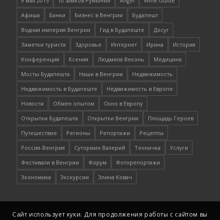
9 мая 2015
10 замков Румынии
Angel
Wine Guide
Афиша
Банки
Бизнес в Венгрии
Будапешт
Водная империя Венгрии
Гид в Будапеште
Досуг
Заметки туриста
Здоровье
Интернет
Ирина
История
Конференция
Ксения
Людмила Веконь
Медицина
Мосты Будапешта
Наши в Венгрии
Недвижимость
Недвижимость в Будапеште
Недвижимость в Европе
Новости
Обмен опытом
Окно в Европу
Открытки Будапешта
Открытки Венгрии
Площадь Героев
Путешествие
Регионы
Репортажи
Рецепты
Россия-Венгрия
Сутормин Валерий
Техничка
Услуги
Фестивали в Венгрии
Форум
Фоторепортажи
Экономика
Экскурсии
Элина Ковач
Сайт использует куки. Для продолжения работы с сайтом вы