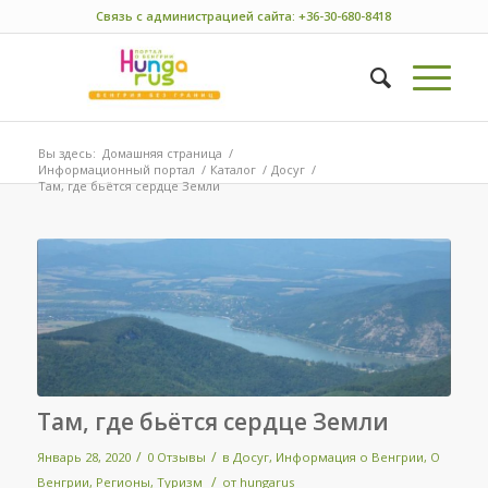
Связь с администрацией сайта: +36-30-680-8418
Вы здесь:
Домашняя страница
/
Информационный портал
/
Каталог
/
Досуг
/
Там, где бьётся сердце Земли
Там, где бьётся сердце Земли
/
/
Январь 28, 2020
0 Отзывы
в
Досуг
,
Информация о Венгрии
,
О
/
Венгрии
,
Регионы
,
Туризм
от
hungarus