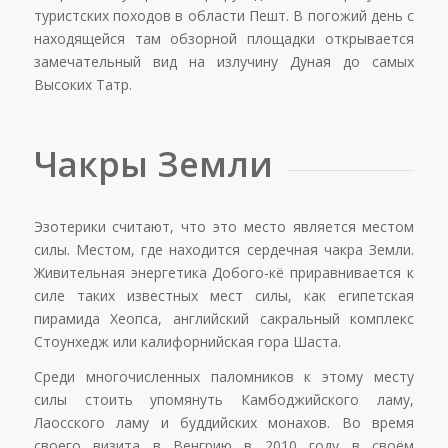
туристских походов в области Пешт. В погожий день с
находящейся там обзорной площадки открывается
замечательный вид на излучину Дуная до самых
Высоких Татр.
Чакры Земли
Эзотерики считают, что это место является местом
силы. Местом, где находится сердечная чакра Земли.
Живительная энергетика Добого-кё приравнивается к
силе таких известных мест силы, как египетская
пирамида Хеопса, английский сакральный комплекс
Стоунхедж или калифорнийская гора Шаста.
Среди многочисленных паломников к этому месту
силы стоить упомянуть Камбоджийского ламу,
Лаосского ламу и буддийских монахов. Во время
своего визита в Венгрию в 2010 году в своём