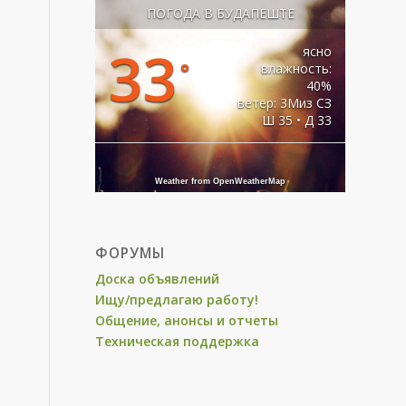
ПОГОДА В БУДАПЕШТЕ
33
ясно
°
влажность:
40%
ветер: 3Миз СЗ
Ш 35 • Д 33
Weather from OpenWeatherMap
ФОРУМЫ
Доска объявлений
Ищу/предлагаю работу!
Общение, анонсы и отчеты
Техническая поддержка