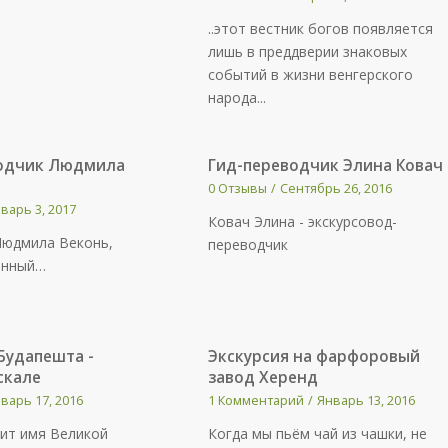
..этот вестник богов появляется
лишь в преддверии знаковых
событий в жизни венгерского
народа...
водчик Людмила
Гид-переводчик Элина Ковач
0 Отзывы
/
Сентябрь 26, 2016
варь 3, 2017
Ковач Элина - экскурсовод-
 Людмила Веконь,
переводчик
анный…
Будапешта -
Экскурсия на фарфоровый
скале
завод Херенд
варь 17, 2016
1 Комментарий
/
Январь 13, 2016
ит имя Великой
Когда мы пьём чай из чашки, не