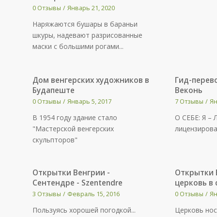
0 Отзывы
/
Январь 21, 2020
Наряжаются бушары в бараньи
шкуры, надевают разрисованные
маски с большими рогами...
Дом венгерских художников в
Гид-пере
Будапеште
Веконь
0 Отзывы
/
Январь 5, 2017
7 Отзывы
/
Ян
В 1954 году здание стало
О СЕБЕ: Я –
"Мастерской венгерских
лицензиров
скульпторов"
Открытки Венгрии -
Открытки 
Сентендре - Szentendre
церковь в 
3 Отзывы
/
Февраль 15, 2016
0 Отзывы
/
Ян
Пользуясь хорошей погодкой...
Церковь нос