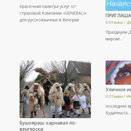
Красочная палитра услуг от
страховой Компании «GENERALI»
ПРИГЛАША
для русскоязычных в Венгрии
0 Отзывы
/
Де
Празднуем 
миром!…
Уличное и
0 Отзывы
/
Ию
последнее в
Будапешта…
Бушояраш: карнавал по-
венгерски