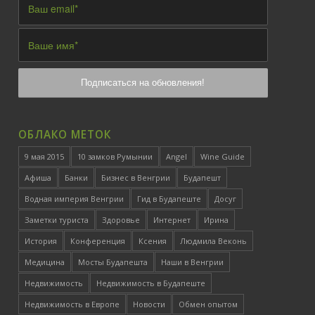
ОБЛАКО МЕТОК
9 мая 2015
10 замков Румынии
Angel
Wine Guide
Афиша
Банки
Бизнес в Венгрии
Будапешт
Водная империя Венгрии
Гид в Будапеште
Досуг
Заметки туриста
Здоровье
Интернет
Ирина
История
Конференция
Ксения
Людмила Веконь
Медицина
Мосты Будапешта
Наши в Венгрии
Недвижимость
Недвижимость в Будапеште
Недвижимость в Европе
Новости
Обмен опытом