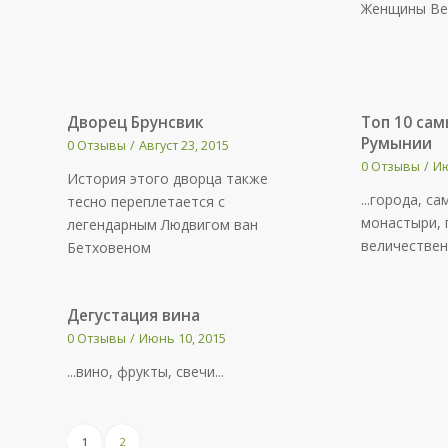
Женщины Ве
Дворец Брунсвик
Топ 10 сам
Румынии
0 Отзывы
/
Август 23, 2015
0 Отзывы
/
Ию
История этого дворца также
...города, с
тесно переплетается с
монастыри,
легендарным Людвигом ван
величествен
Бетховеном
Дегустация вина
0 Отзывы
/
Июнь 10, 2015
...вино, фрукты, свечи...
1
2