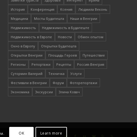
Заметки туриста
Здоровье
Интернет
Ирина
История
Конференция
Ксения
Людмила Веконь
Медицина
Мосты Будапешта
Наши в Венгрии
Недвижимость
Недвижимость в Будапеште
Недвижимость в Европе
Новости
Обмен опытом
Окно в Европу
Открытки Будапешта
Открытки Венгрии
Площадь Героев
Путешествие
Регионы
Репортажи
Рецепты
Россия-Венгрия
Сутормин Валерий
Техничка
Услуги
Фестивали в Венгрии
Форум
Фоторепортажи
Экономика
Экскурсии
Элина Ковач
OK
Learn more
им.