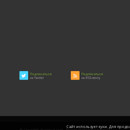
Подписаться
Подписаться
на Twitter
на RSS-ленту
Сайт использует куки. Для продо
@ Copyright: Hungarus.com - Russian speaking community