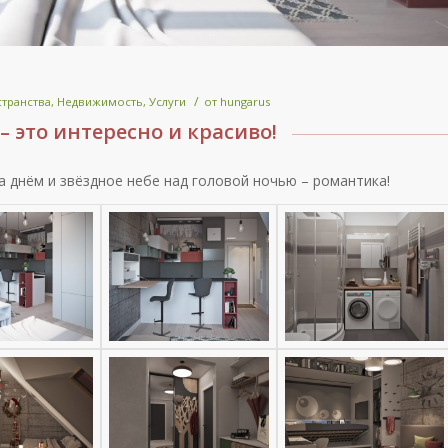
/
странства
,
Недвижимость
,
Услуги
от
hungarus
 это интересно и красиво!
 днём и звёздное небе над головой ночью – романтика!