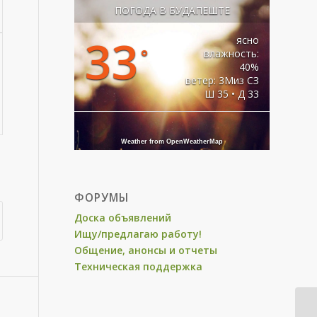
ПОГОДА В БУДАПЕШТЕ
33
ясно
°
влажность:
40%
ветер: 3Миз СЗ
Ш 35 • Д 33
Weather from OpenWeatherMap
ФОРУМЫ
Доска объявлений
Ищу/предлагаю работу!
Общение, анонсы и отчеты
Техническая поддержка