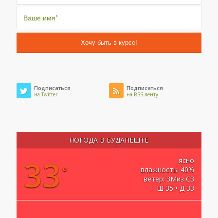
Подписаться
Подписаться
на Twitter
на RSS-ленту
ПОГОДА В БУДАПЕШТЕ
33
ясно
°
влажность: 40%
ветер: 3Миз СЗ
Ш 35 • Д 33