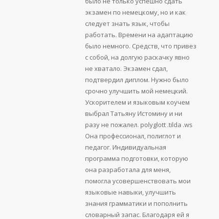
было не только успешно сдать
экзамен по немецкому, но и как
следует знать язык, чтобы
работать. Времени на адаптацию
было немного. Средств, что привез
с собой, на долгую раскачку явно
не хватало. Экзамен сдал,
подтвердил диплом. Нужно было
срочно улучшить мой немецкий.
Ускорителем и языковым коучем
выбрал Татьяну Истомину и ни
разу не пожалел. polyglott .tilda .ws
Она профессионал, полиглот и
педагог. Индивидуальная
программа подготовки, которую
она разработала для меня,
помогла усовершенствовать мои
языковые навыки, улучшить
знания грамматики и пополнить
словарный запас. Благодаря ей я