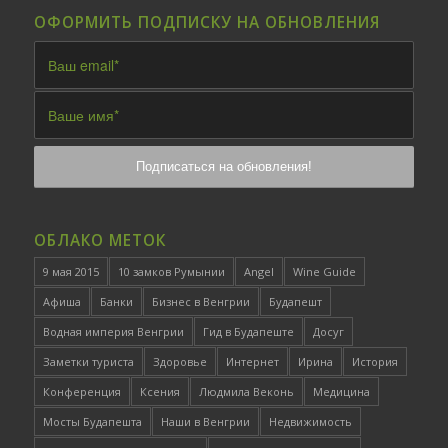
ОФОРМИТЬ ПОДПИСКУ НА ОБНОВЛЕНИЯ
ОБЛАКО МЕТОК
9 мая 2015
10 замков Румынии
Angel
Wine Guide
Афиша
Банки
Бизнес в Венгрии
Будапешт
Водная империя Венгрии
Гид в Будапеште
Досуг
Заметки туриста
Здоровье
Интернет
Ирина
История
Конференция
Ксения
Людмила Веконь
Медицина
Мосты Будапешта
Наши в Венгрии
Недвижимость