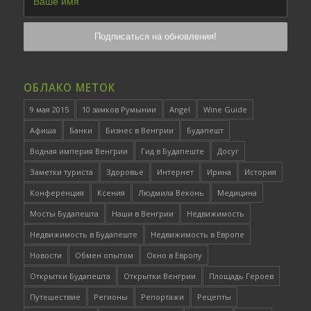
ОБЛАКО МЕТОК
9 мая 2015
10 замков Румынии
Angel
Wine Guide
Афиша
Банки
Бизнес в Венгрии
Будапешт
Водная империя Венгрии
Гид в Будапеште
Досуг
Заметки туриста
Здоровье
Интернет
Ирина
История
Конференция
Ксения
Людмила Веконь
Медицина
Мосты Будапешта
Наши в Венгрии
Недвижимость
Недвижимость в Будапеште
Недвижимость в Европе
Новости
Обмен опытом
Окно в Европу
Открытки Будапешта
Открытки Венгрии
Площадь Героев
Путешествие
Регионы
Репортажи
Рецепты